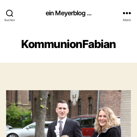
ein Meyerblog ...
Suchen
Menü
KommunionFabian