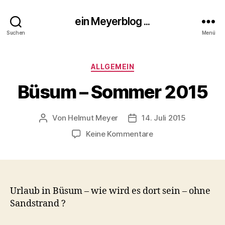
ein Meyerblog ...
Suchen
Menü
Kategorien
ALLGEMEIN
Büsum – Sommer 2015
Von
Helmut Meyer
14. Juli 2015
Beitragsautor
Veröffentlichungsdatum
zu
Keine Kommentare
Büsum
–
Sommer
2015
Urlaub in Büsum – wie wird es dort sein – ohne
Sandstrand ?